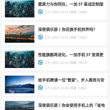
愿原力与你同在，一加 5T 星战定制版
开箱
三十
|
2017-12-27
|
阅读（1690）
深夜俱乐部丨你还换手机铃声吗？
三十
|
2017-12-27
|
阅读（1367）
性能旗舰再进化，一加手机 5T 变得更
出众了
三十
|
2017-12-27
|
阅读（2674）
给手机聘请一位“管家”，步入高效与安
全的智能时代
三十
|
2017-12-26
|
阅读（1461）
深夜俱乐部丨你会使用手机上的「省电