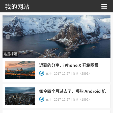
我的网站
这是标题
迟到的分享，iPhone X 开箱图赏
三十
|
2017-12-27
|
阅读（2891）
如今四个月过去了，哪些 Android 机
吃上了「奥利奥」？
三十
|
2017-12-27
|
阅读（1896）