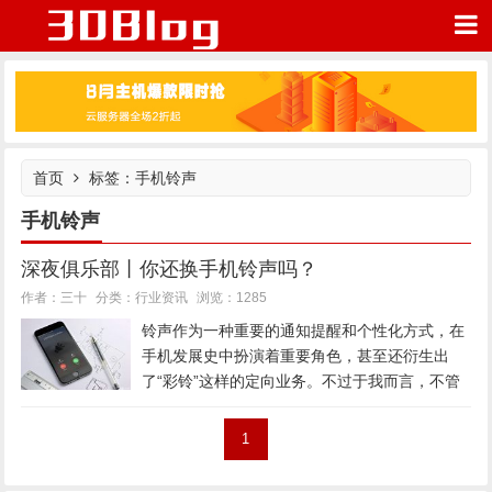
首页
标签：手机铃声
我的网站
手机铃声
深夜俱乐部丨你还换手机铃声吗？
行业资讯
作者：三十
分类：
浏览：1285
铃声作为一种重要的通知提醒和个性化方式，在
手机发展史中扮演着重要角色，甚至还衍生出
了“彩铃”这样的定向业务。不过于我而言，不管
是 iPhone 还是其它 Android 机，貌似都没怎么
折腾过铃声，而且大都用的是设备默认提供的铃
1
声，例如 G...