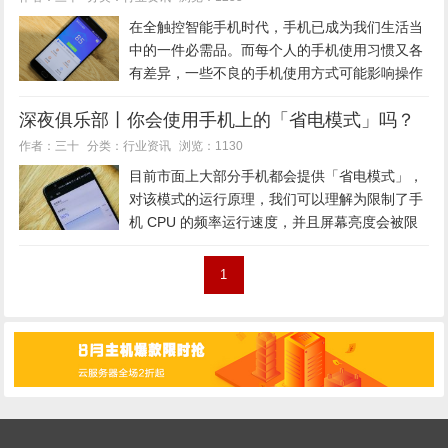
在全触控智能手机时代，手机已成为我们生活当
中的一件必需品。而每个人的手机使用习惯又各
有差异，一些不良的手机使用方式可能影响操作
系统的安全性与稳定性。除了极少部分极客型用
深夜俱乐部丨你会使用手机上的「省电模式」吗？
户可以针对性地通过复杂的步骤去解决手机问
题，对大部分普通用户来说，遇到手...
行业资讯
作者：三十
分类：
浏览：1130
目前市面上大部分手机都会提供「省电模式」，
对该模式的运行原理，我们可以理解为限制了手
机 CPU 的频率运行速度，并且屏幕亮度会被限
定在 30% 左右，反正就是尽可能避免手机在高
性能状态下工作，这样就能起到省电效果。可是
1
在省电模式也就意味着我...