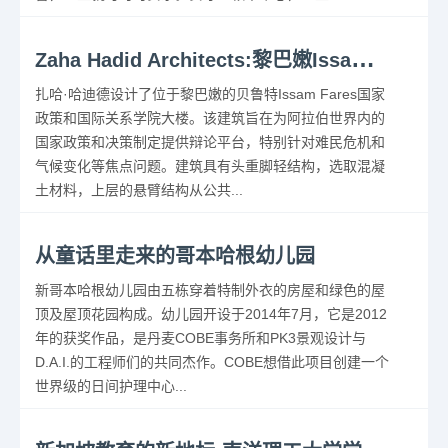
Z
aha Hadid Architects:黎巴嫩Issam Fares国际关系学院
扎哈·哈迪德设计了位于黎巴嫩的贝鲁特Issam Fares国家
政策和国际关系学院大楼。该建筑旨在为阿拉伯世界内的
国家政策和决策制定提供辩论平台，特别针对难民危机和
气候变化等焦点问题。建筑具有头重脚轻结构，选取混凝
土材料，上层的悬臂结构从公共...
从童话里走来的哥本哈根幼儿园
新哥本哈根幼儿园由五栋穿着特制外衣的房屋和绿色的屋
顶及屋顶花园构成。幼儿园开设于2014年7月，它是2012
年的获奖作品，是丹麦COBE事务所和PK3景观设计与
D.A.I.的工程师们的共同杰作。COBE想借此项目创建一个
世界级的日间护理中心...