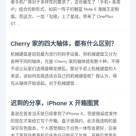
者手机厂商对于多样性的要求了，这也催生了「手机+ 各类
IP」组合的新形式，如前一阵子的魅蓝 Note 6 海贼王定制
版。而这次，一加「勾搭」上了星战，带来了 OnePlus
5T ...
Cherry 家的四大轴体，都有什么区别？
机械键盘是目前最为流行的码字设备，但机械键盘又分为
各种不同的轴体，光是 Cherry 家的轴体就有数十种，不得
不说让玩家们选得是眼花缭乱。那对于初上机械键盘的人
来说，该如何去挑选适合自己的机械键盘呢？我认为，得
先从轴体开始说起。对于机械键盘...
迟到的分享，iPhone X 开箱图赏
虽说在首发当天就已经拿到了iPhone X，但是拖延症发作
的现在才来给它写个开箱。盒子很简约，此次我选购的是
深空灰色版本，个人感觉相比于白色一体性会更好，后来
去了直营店看真机后庆幸自己购买了灰色。开箱后里面东