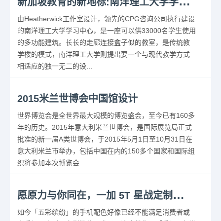
新
加坡教育的新地标:南洋理工大学学习中心
由Heatherwick工作室设计，领先的CPG咨询公司执行建设
的南洋理工大学学习中心，是一座可以供33000名学生使用
的多功能建筑。长长的走廊连接盒子似的教室，是传统教
学楼的模式，南洋理工大学则提出要一个与现代教学方式
相适应的独一无二的设...
2015米兰世博会中国馆设计
世界博览会是全世界最大规模的博览盛会，至今已有160多
年的历史。2015年意大利米兰世博会，是国际展览局正式
批准的新一届A类世博会，于2015年5月1日至10月31日在
意大利米兰市举办，包括中国在内的150多个国家和国际组
织将参加本次博览会...
愿
原力与你同在，一加 5T 星战定制版开箱
如今「五彩缤纷」的手机配色好像已经不能满足消费者或