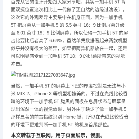
首先从它的设计开始跟大家分享吧，其实一加手机 5T 背
面双摄位置这次相比上一代做了更自然的边缘过渡设计，
这次它的外观差异主要集中在机身正面，因为一加手机
5T 把屏幕从一加手机 5 的 5.5 英寸 16：9 比例屏幕升级
至 6.01 英寸 18：9 比例屏幕，所以使得一加手机 5T 的屏
占比要比后者高了 6.64%，虽然单凭数据看起来两款机型
似乎并没有很大的差异，如果把两款机器放在一起，还是
可以明显感受到一加手机 5T 18：9 的屏幕所带来的视觉
冲击。
当然，一加手机 5T 的屏幕上下巴的厚度控制是无法与小
米 MIX 2、iPhone X 等机型相媲美的，不过在光线比较昏
暗的环境下一加手机 5T 黝黑的面板在息屏状态与屏幕呈
现出浑然一体的视觉效果，另外由于缺少了像一加手机 5
那样显著的前置指纹识别 Home 键，所以在光线比较昏暗
的环境下更难判断一加手机 5T 的机身首尾部位。
本文转载于互联网，用于页面展示，侵删。