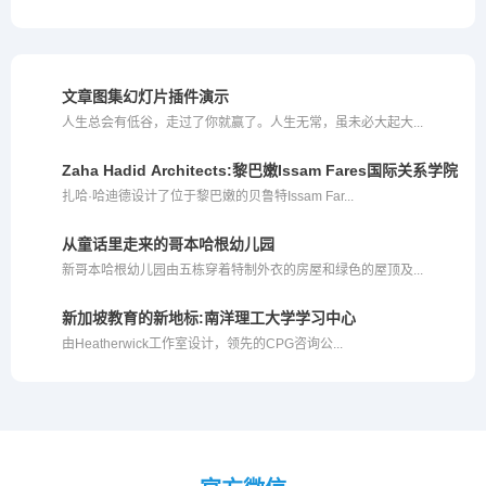
文章图集幻灯片插件演示
人生总会有低谷，走过了你就赢了。人生无常，虽未必大起大...
Zaha Hadid Architects:黎巴嫩Issam Fares国际关系学院
扎哈·哈迪德设计了位于黎巴嫩的贝鲁特Issam Far...
从童话里走来的哥本哈根幼儿园
新哥本哈根幼儿园由五栋穿着特制外衣的房屋和绿色的屋顶及...
新加坡教育的新地标:南洋理工大学学习中心
由Heatherwick工作室设计，领先的CPG咨询公...