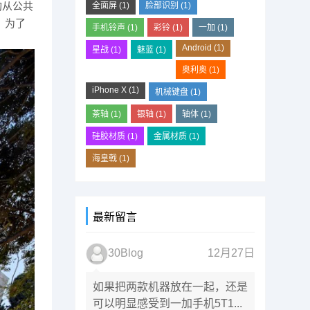
构从公共
全面屏
(1)
脸部识别
(1)
。为了
手机铃声
(1)
彩铃
(1)
一加
(1)
Android
(1)
星战
(1)
魅蓝
(1)
奥利奥
(1)
iPhone X
(1)
机械键盘
(1)
茶轴
(1)
银轴
(1)
轴体
(1)
硅胶材质
(1)
金属材质
(1)
海皇戟
(1)
最新留言
30Blog
12月27日
如果把两款机器放在一起，还是
可以明显感受到一加手机5T1...