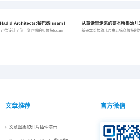
 Hadid Architects:黎巴嫩Issam Fares国际关系学院
从童话里走来的哥本哈根幼儿
哈迪德设计了位于黎巴嫩的贝鲁特Issam
新哥本哈根幼儿园由五栋穿着特制
和绿色的屋顶及...
文章推荐
官方微信
文章图集幻灯片插件演示