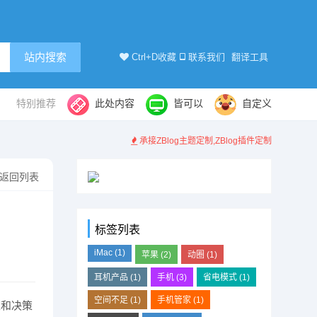
站内搜索
Ctrl+D收藏
联系我们
翻译工具
特别推荐
此处内容
皆可以
自定义
承接ZBlog主题定制,ZBlog插件定制
返回列表
标签列表
iMac
(1)
苹果
(2)
动圈
(1)
耳机产品
(1)
手机
(3)
省电模式
(1)
空间不足
(1)
手机管家
(1)
策和决策