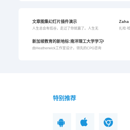
文章图集幻灯片插件演示
Zaha
人生总会有低谷，走过了你就赢了。人生无
扎哈·
常，虽未必大起大...
Far...
新加坡教育的新地标:南洋理工大学学习中心
由Heatherwick工作室设计，领先的CPG咨询
公...
特别推荐