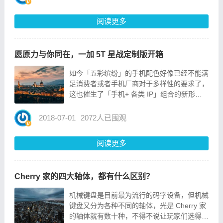
个世界级的日间护理中心。一个儿童成长的最
佳...
阅读更多
愿原力与你同在，一加 5T 星战定制版开箱
如今「五彩缤纷」的手机配色好像已经不能满
足消费者或者手机厂商对于多样性的要求了，
这也催生了「手机+ 各类 IP」组合的新形
式，如前一阵子的魅蓝 Note 6 海贼王定制
版。而这次，一加「勾搭」上了星战，带来了
2018-07-01
2072人已围观
OnePlus 5T 星战定制版。这款星...
阅读更多
Cherry 家的四大轴体，都有什么区别？
机械键盘是目前最为流行的码字设备，但机械
键盘又分为各种不同的轴体，光是 Cherry 家
的轴体就有数十种，不得不说让玩家们选得是