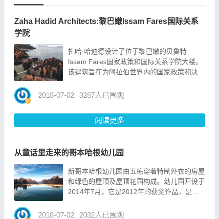
Zaha Hadid Architects:黎巴嫩Issam Fares国际关系
学院
扎哈·哈迪德设计了位于黎巴嫩的贝鲁特
Issam Fares国家政策和国际关系学院大楼。
该建筑旨在为阿拉伯世界内的国家政策和决策
制定提供辩论平台，特别针对难民危机和气候
变化等焦点问题。建筑具有头重脚轻结构，选
2018-07-02
3287人已围观
取混凝土材料，上层的悬臂结构从公共平台和
一系列高架道路...
阅读更多
从童话里走来的哥本哈根幼儿园
新哥本哈根幼儿园由五栋穿着特制外衣的房屋
和绿色的屋顶及屋顶花园构成。幼儿园开设于
2014年7月，它是2012年的获奖作品，是丹
麦COBE事务所和PK3景观设计与D.A.I.的工
程师们的共同杰作。COBE想借此项目创建一
2018-07-02
2032人已围观