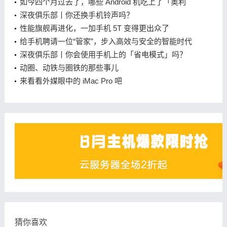
如今四个月过去了，哪些 Android 机吃上了「奥利
奥」？
深夜俱乐部丨你还换手机铃声吗？
性能旗舰再进化，一加手机 5T 变得更出众了
给手机聘请一位“管家”，步入高效与安全的智能时代
深夜俱乐部丨你会使用手机上的「省电模式」吗？
动圈、动铁与圈铁的那些事儿
来看看外媒眼中的 iMac Pro 吧
猜你喜欢