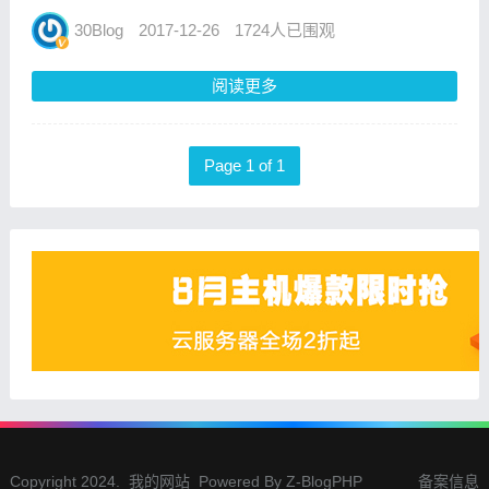
亮度会被限定在 30% 左右，反正就是尽可能
避免手机在高性能状态下工作，这样就能起到
30Blog
2017-12-26
1724人已围观
省电效果。可是在省电模式也就意味着我们无
法在自家的手机上...
阅读更多
Page 1 of 1
Copyright 2024.
我的网站
Powered By
Z-BlogPHP
备案信息