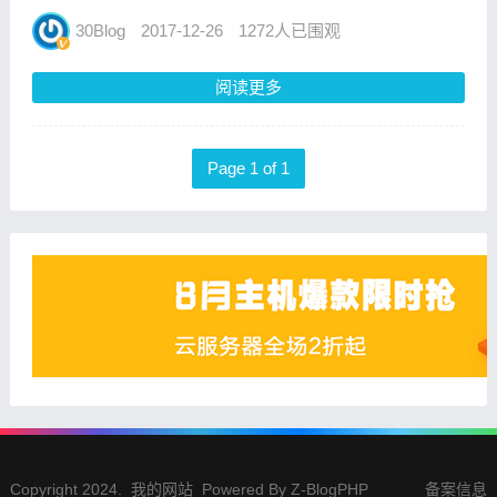
响操作系统的安全性与稳定性。除了极少部分
极客型用户可以针对性地通过复杂的步骤去解
30Blog
2017-12-26
1272人已围观
决手机问题，对大部分普通用户来说，遇到手
机难题，难免无从入手...
阅读更多
Page 1 of 1
Copyright 2024.
我的网站
Powered By
Z-BlogPHP
备案信息