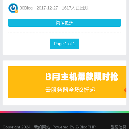
不管是 iPhone 还是其它 Android 机，貌似都
没怎么折腾过铃声，而且大都用的是设备默认
30Blog
2017-12-27
1617人已围观
提供的铃声，例如 Galaxy S7 e...
阅读更多
Page 1 of 1
Copyright 2024.
我的网站
Powered By
Z-BlogPHP
备案信息